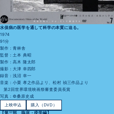
水俣病の医学を通して科学の本質に迫る。
1974
91分
製作：青林舎
監督：土本 典昭
製作：高木 隆太郎
撮影：大津 幸四郎
録音：浅沼 幸一
音楽：小栗 孝之作品よリ、松村 禎三作品より
第2回世界環境映画祭審査委員長賞
写真：©桑原史成
上映申込
購入（DVD）
【第三部 臨床・疫学編】