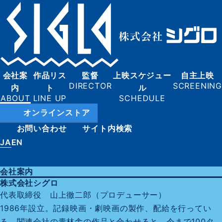
会社案
作品リス
監督
上映スケジュー
自主上映
内
ト
ル
オンラインストア
お問い合わせ
サイト内検索
JA
EN
会社案内
株式会社シグロ
代表取締役 山上徹二郎（プロデューサー）
1986年設立。記録映画・劇映画の製作、配給を行ってい
る。関連会社の青林舎の作品と合わせると、今まで100タ