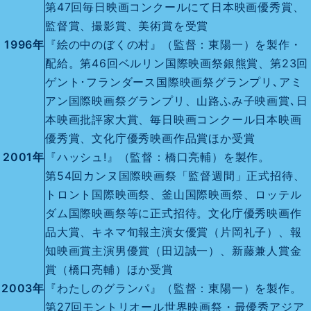
第47回毎日映画コンクールにて日本映画優秀賞、
監督賞、撮影賞、美術賞を受賞
1996年
『絵の中のぼくの村』（監督：東陽一）を製作・
配給。第46回ベルリン国際映画祭銀熊賞、第23回
ゲント･フランダース国際映画祭グランプリ､アミ
アン国際映画祭グランプリ、山路ふみ子映画賞､日
本映画批評家大賞、毎日映画コンクール日本映画
優秀賞、文化庁優秀映画作品賞ほか受賞
2001年
『ハッシュ!』（監督：橋口亮輔）を製作。
第54回カンヌ国際映画祭「監督週間」正式招待、
トロント国際映画祭、釜山国際映画祭、ロッテル
ダム国際映画祭等に正式招待。文化庁優秀映画作
品大賞、キネマ旬報主演女優賞（片岡礼子）、報
知映画賞主演男優賞（田辺誠一）、新藤兼人賞金
賞（橋口亮輔）ほか受賞
2003年
『わたしのグランパ』（監督：東陽一）を製作。
第27回モントリオール世界映画祭・最優秀アジア