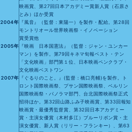
映画賞、第27回日本アカデミー賞新人賞（石原さ
とみ）ほか受賞
2004年
『風音』（監督：東陽一）を製作・配給。第28回
モントリオール世界映画祭・イノベーション
賞受賞他
2005年
『映画 日本国憲法』（監督：ジャン・ユンカー
マン）を製作。第79回キネマ旬報ベスト・テン
「文化映画」部門第１位、日本映画ペンクラブ・
文化映画ベストワン
2007年
『ぐるりのこと。』(監督：橋口亮輔)を製作。ト
ロント国際映画祭、プサン国際映画祭、ベルリン
国際映画祭・パノラマ部門、台北国際映画祭正式
招待ほか。第32回山路ふみ子映画賞、第33回報知
映画賞・最優秀監督賞、第32回日本アカデミー
賞・主演女優賞（木村多江）ブルーリボン賞・主
演女優賞、新人賞（リリー・フランキー）、第63