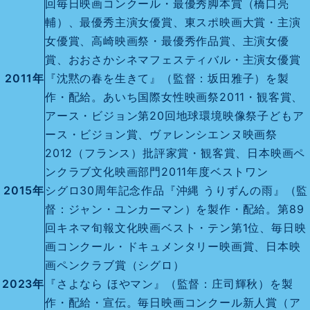
回毎日映画コンクール・最優秀脚本賞（橋口亮
輔）、最優秀主演女優賞、東スポ映画大賞・主演
女優賞、高崎映画祭・最優秀作品賞、主演女優
賞、おおさかシネマフェスティバル・主演女優賞
2011年
『沈黙の春を生きて』（監督：坂田雅子）を製
作・配給。あいち国際女性映画祭2011・観客賞、
アース・ビジョン第20回地球環境映像祭子どもア
ース・ビジョン賞、ヴァレンシエンヌ映画祭
2012（フランス）批評家賞・観客賞、日本映画ペ
ンクラブ文化映画部門2011年度ベストワン
2015年
シグロ30周年記念作品『沖縄 うりずんの雨』（監
督：ジャン・ユンカーマン）を製作・配給。第89
回キネマ旬報文化映画ベスト・テン第1位、毎日映
画コンクール・ドキュメンタリー映画賞、日本映
画ペンクラブ賞（シグロ）
2023年
『さよなら ほやマン』（監督：庄司輝秋）を製
作・配給・宣伝。毎日映画コンクール新人賞（ア