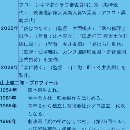
フロ） シネマ夢クラブ審査員特別賞（黒崎煌
代）、映画批評家大賞新人賞W受賞（アフロ・黒
崎煌代）
2025年
『炎はつなぐ』（監督：大西暢夫）『医の倫理と
戦争』（監督：山本草介）『田島征三 巨大土佐和
紙に描く』（監督：今井友樹）『見はらし世代』
（監督：団塚唯我、カンヌ国際映画祭・監督週間
正式招待）を製作。
2026年
『森に聴く』（監督：山上徹二郎・今井友樹）を
製作。
山上徹二郎・プロフィール
1954年
熊本県生まれ。
1981年
青林舎入社、映画製作をはじめる。
1986年
青林舎から独立し有限会社シグロ設立、代表
となる。
1996年
劇映画『絵の中のぼくの村』（第46回ベルリ
ン国際映画祭・銀熊賞）のプロデューサーと