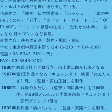
イトル以上の作品を世に送り出している。
代表作に、「映画 日本国憲法」「ハッシュ！」「絵の中
のぼくの村」「花子」「エドワード・サイード OUT OF
PLACE」「ミンヨン 倍音の法則」「だれかの木琴」「さ
よなら ほやマン」など多数。
事業内容：映画の企画・製作・配給・宣伝
本社：東京都中野区中野５-24-16-210 〒164-0001
電話：03-5343-3101（代）
FAX：03-5343-3102
1986年
株式会社シグロ設立、山上徹二郎が代表となる
1987年
第1回作品となるドキュメンタリー映画『ゆんたん
ざ沖縄』（監督：西山正啓）を製作
1989年
『戦場の女たち』（監督：関口典子）を共同製
作。第39回メルボルン国際映画祭ドキュメンタリ
ー部門グランプリ受賞
1992年
劇映画『橋のない川』（監督：東陽一）を製作。