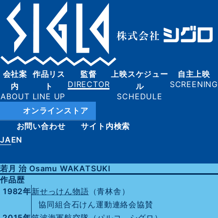
会社案
作品リス
監督
上映スケジュー
自主上映
内
ト
ル
オンラインストア
お問い合わせ
サイト内検索
JA
EN
若月 治 Osamu WAKATSUKI
作品歴
1982年
新せっけん物語
（青林舎）
協同組合石けん運動連絡会協賛
2015年
筑波海軍航空隊
（パルコ、シグロ）