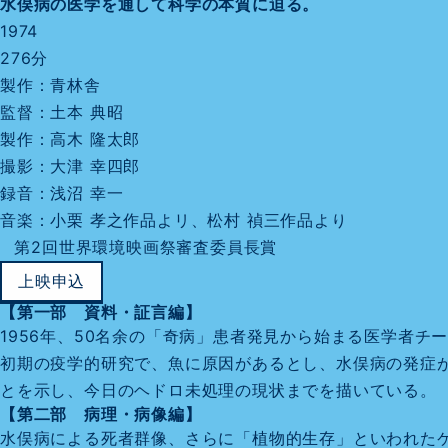
水俣病の医学を通して科学の本質に迫る。
1974
276分
製作：青林舎
監督：土本 典昭
製作：高木 隆太郎
撮影：大津 幸四郎
録音：浅沼 幸一
音楽：小栗 孝之作品よリ、松村 禎三作品より
第2回世界環境映画祭審査委員長賞
上映申込
【第一部 資料・証言編】
1956年、50名余の「奇病」患者発見から始まる医学者
初期の疫学的研究で、魚に原因があるとし、水俣病の発症
とを示し、今日のヘドロ未処理の現状までを描いている。
【第二部 病理・病像編】
水俣病による死者群像、さらに「植物的生存」といわれた