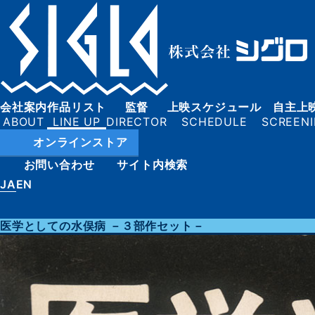
会社案内
作品リスト
監督
上映スケジュール
自主上
オンラインストア
お問い合わせ
サイト内検索
JA
EN
医学としての水俣病 －３部作セット－