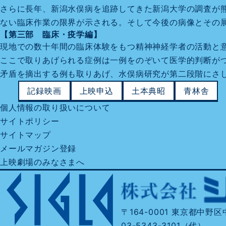
さらに長年、新潟水俣病を追跡してきた新潟大学の調査が
ない臨床作業の限界が示される。そして今後の病像とその
【第三部 臨床・疫学編】
現地での数十年間の臨床体験をもつ精神神経学者の活動と
ここで取りあげられる症例は一例をのぞいて医学的判断が
矛盾を摘出する例も取りあげ、水俣病研究が第二段階にさ
記録映画
上映申込
土本典昭
青林舎
個人情報の取り扱いについて
サイトポリシー
サイトマップ
メールマガジン登録
上映劇場のみなさまへ
〒164-0001 東京都中野区中野
03-5343-3101（代）