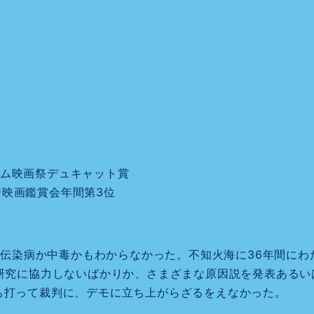
イム映画祭デュキャット賞
秀映画鑑賞会年間第3位
れ、伝染病か中毒かもわからなかった。不知火海に36年間に
く研究に協力しないばかりか、さまざまな原因説を発表ある
ち打って裁判に、デモに立ち上がらざるをえなかった。