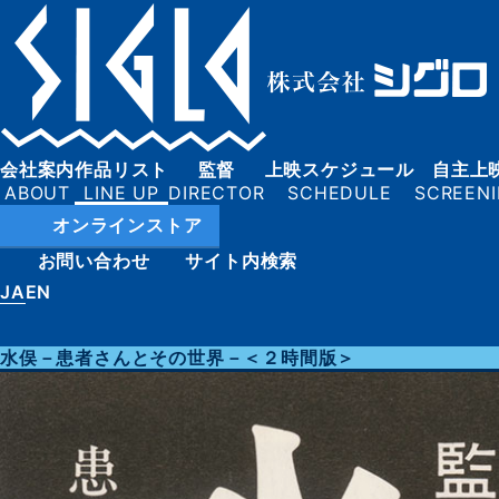
会社案内
作品リスト
監督
上映スケジュール
自主上
オンラインストア
お問い合わせ
サイト内検索
JA
EN
水俣－患者さんとその世界－＜２時間版＞