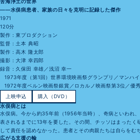
苦海浄土の世界
――水俣病患者、家族の日々を克明に記録した傑作
1971
120分
製作：東プロダクション
監督：土本 典昭
製作：高木 隆太郎
撮影：大津 幸四郎
録音：久保田 幸雄／浅沼 幸一
1973年度（第1回）世界環境映画祭グランプリ／マンハ
1972年度ベルン映画祭銀賞／ロカルノ映画祭第3位／優
上映申込
購入（DVD）
水俣病とは
水俣病。今から約35年前（1956年当時）、奇病といわ
表されるまでに13年を要した。その間、チッソはまった
して責任を認めなかった。患者とその肉親たちは自らをむ
広がる支援の輪