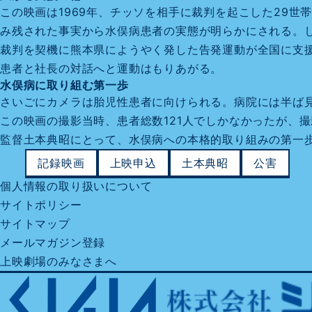
この映画は1969年、チッソを相手に裁判を起こした29
み残された事実から水俣病患者の実態が明らかにされる。し
裁判を契機に熊本県にようやく発した告発運動が全国に支
患者と社長の対話へと運動はもりあがる。
水俣病に取り組む第一歩
さいごにカメラは胎児性患者に向けられる。病院には半ば
この映画の撮影当時、患者総数121人でしかなかったが、
監督土本典昭にとって、水俣病への本格的取り組みの第一
記録映画
上映申込
土本典昭
公害
個人情報の取り扱いについて
サイトポリシー
サイトマップ
メールマガジン登録
上映劇場のみなさまへ