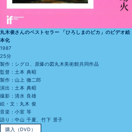
丸木俊さんのベストセラー 「ひろしまのピカ」のビデオ絵
本化
1987
25分
製作：シグロ、原爆の図丸木美術館共同作品
監督：土本 典昭
製作：山上 徹二郎
演出：土本 典昭
撮影：清水 良雄
絵・文：丸木 俊
音楽：小室 等
語り：中山 千夏、竹下 景子
購入（DVD）