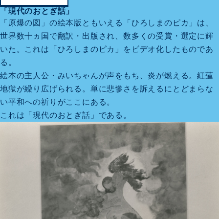
「現代のおとぎ話」
「原爆の図」の絵本版ともいえる「ひろしまのピカ」は、
世界数十ヵ国で翻訳・出版され、数多くの受賞・選定に輝
いた。これは「ひろしまのピカ」をビデオ化したものであ
る。
絵本の主人公・みいちゃんが声をもち、炎が燃える。紅蓮
地獄が繰り広げられる。単に悲惨さを訴えるにとどまらな
い平和への祈りがここにある。
これは「現代のおとぎ話」である。