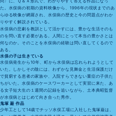
問〉に、Ｑ＆Ａ形式で、わかりやすく答える作品になっ
た。水俣病の初期の資料映像から、1996年の現状までのあ
らゆる映像が網羅され、水俣病の歴史と今の問題点がわか
りやすく解説されている。
水俣病の悲劇を教訓として活かすには、豊かな生活そのも
のを問い直す必要がある。人間にとって本当の豊かさとは
何なのか。そのことを水俣病の経験は問い直してくるので
ある。
水俣の子は生きている
水俣病発生から10年、町から水俣病は忘れられようとして
いた。しかしその陰には、わずかな見舞金と生活保護だけ
で貧窮する患者の家族や、入院すらできない重症の子供た
ちがいた。水俣病のケースワーカーとして実習に来た、あ
る女子短大生の１週間の記録を追いながら、土本典昭監督
が水俣病とはじめて向き合った秀作。
鬼塚 巌 作品
少年工として14歳でチッソ水俣工場に入社した鬼塚巌は、