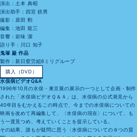
演出：土本 典昭
演出助手：四宮 鉄男
撮影：原田 勲
編集：池田 龍三
音響：岩味 潔
語り手：川口 知子
鬼塚 巌 作品
製作：新日窒労組8ミリグループ
購入（DVD）
水俣病ビデオQ&A
1996年10月の水俣・東京展の展示の一つとして企画・制作
された「水俣病ビデオＱ＆Ａ」は、水俣病の公式発見から
40年目をむかえるこの時点で、今までの水俣病についての
映画を改めて再編集して、〈水俣病の現在〉について、も
う一度見つめ、考えていくことを提示している。
その結果、誰もが疑問に思う〈水俣病についての８つの質