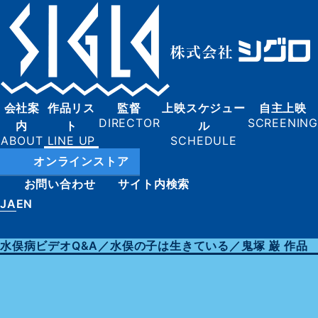
会社案
作品リス
監督
上映スケジュー
自主上映
内
ト
ル
オンラインストア
お問い合わせ
サイト内検索
JA
EN
水俣病ビデオQ&A／水俣の子は生きている／鬼塚 巌 作品