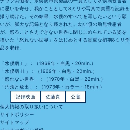
チッソ労働者、水俣病市民会議の一員として水俣病被害者
に思いを寄せ、我がこととして8ミリや写真で貴重な記録を
撮り続けた。その結果、水俣のすべてを写したいという願
いが、膨大な記録となり残された。幼い頃の胎児性患者
が、怒ることさえできない世界に閉じこめられている姿を
描いた「怒れない世界」をはじめとする貴重な初期8ミリ作
品を収録。
「水俣病Ｉ」：（1968年・白黒・20min.）
「水俣病 II 」：（1969年・白黒・22min.）
「怒れない世界」：（1970年・白黒・22min.）
「汚濁と放出」：（1973年・カラー・18min.）
記録映画
佐藤真
公害
個人情報の取り扱いについて
サイトポリシー
サイトマップ
メールマガジン登録